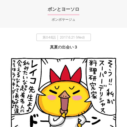
ボンとヨーソロ
ボンボヤージュ
第048話 │ 2017.6.21 (Wed)
真夏の出会い 3