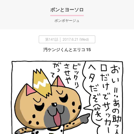
ボンとヨーソロ
ボンボヤージュ
第141話 │ 2017.6.21 (Wed)
汚ケンジくんとエリコ 15