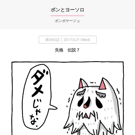
ボンとヨーソロ
ボンボヤージュ
第060話 │ 2017.6.21 (Wed)
失格 伝説７