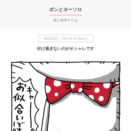
ボンとヨーソロ
ボンボヤージュ
第012話 │ 2017.6.19 (Mon)
付け過ぎないのがオシャレです