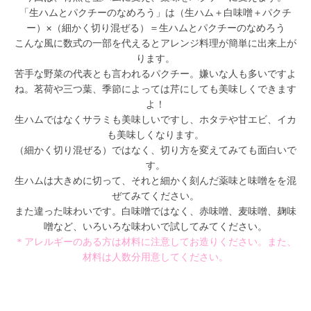
「生ハムとパクチーのなめろう」は（生ハム＋白味噌＋パクチ
ー）×（細かく切り混ぜる）＝生ハムとパクチーのなめろう
こんな風に数式の一部を代えるとアレンジ料理が簡単に出来上が
ります。
苦手な野菜の代表とも言われるパクチー。嫌いな人も多いですよ
ね。茗荷や三つ葉、季節によっては芹にしても美味しくできます
よ！
生ハムではなくサラミも美味しいですし、ホタテや甘エビ、イカ
も美味しくなります。
（細かく切り混ぜる）ではなく、切り方を変えてみても面白いで
す。
生ハムは大きめに切って、それと細かく刻んだ薬味と味噌をを混
ぜてみてください。
また違った味わいです。白味噌ではなく、赤味噌、麦味噌、麹味
噌など、いろいろな味わいで試してみてください。
＊アレルギーのある方は材料に注意してお造りください。また、
材料は人数分用意してください。