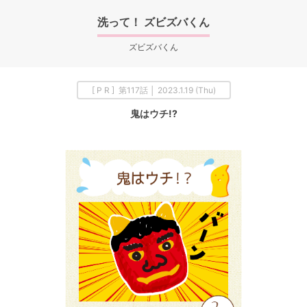
洗って！ ズビズバくん
ズビズバくん
[ P R ] 第117話 │ 2023.1.19 (Thu)
鬼はウチ!?