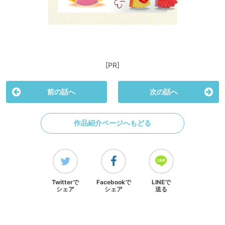
[PR]
前の話へ
次の話へ
作品紹介ページへもどる
Twitterで
Facebookで
LINEで
シェア
シェア
送る