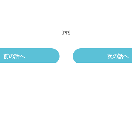
[PR]
前の話へ
次の話へ
作品紹介ページへもどる
Twitterで
Facebookで
シェア
シェア