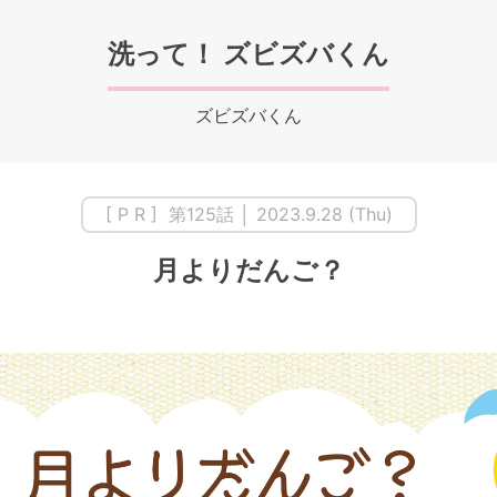
洗って！ ズビズバくん
ズビズバくん
[ P R ] 第125話 │ 2023.9.28 (Thu)
月よりだんご？