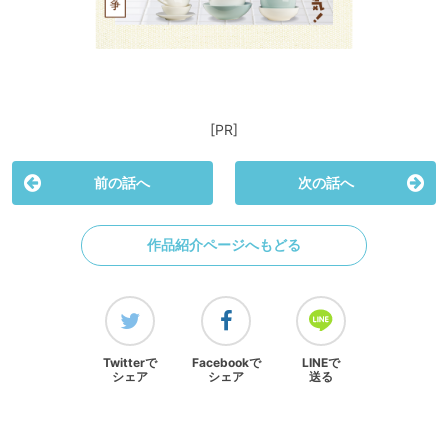
[PR]
前の話へ
次の話へ
作品紹介ページへもどる
Twitterで
Facebookで
LINEで
シェア
シェア
送る