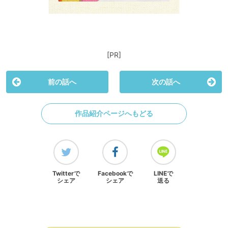
[PR]
前の話へ
次の話へ
作品紹介ページへもどる
Twitterで
Facebookで
LINEで
シェア
シェア
送る