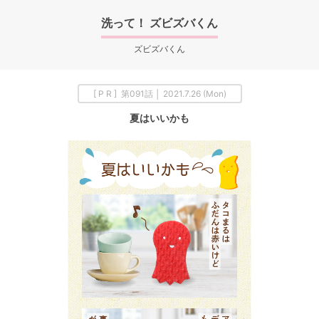
洗って！ ズビズバくん
ズビズバくん
[ P R ] 第091話 │ 2021.7.26 (Mon)
夏はいいかも