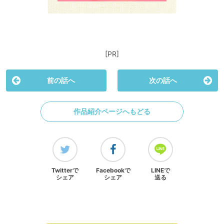
[PR]
前の話へ
次の話へ
作品紹介ページへもどる
Twitterで
Facebookで
LINEで
シェア
シェア
送る