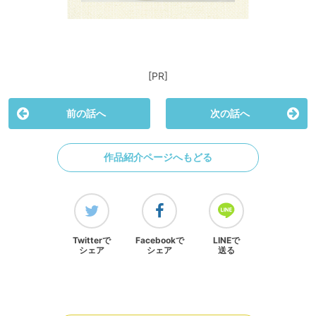
[PR]
前の話へ
次の話へ
作品紹介ページへもどる
Twitterで
Facebookで
LINEで
シェア
シェア
送る