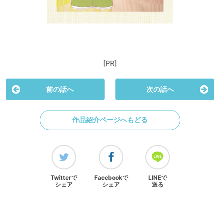
[PR]
前の話へ
次の話へ
作品紹介ページへもどる
Twitterで
Facebookで
LINEで
シェア
シェア
送る