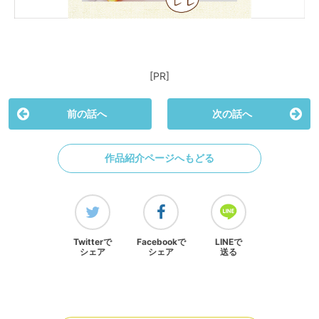
[PR]
前の話へ
次の話へ
作品紹介ページへもどる
Twitterで
Facebookで
LINEで
シェア
シェア
送る