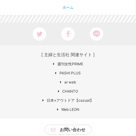
ホーム
[ 主婦と生活社 関連サイト ]
週刊女性PRIME
PASH! PLUS
ar web
CHANTO
日本×アウトドア【cazual】
Web LEON
お問い合わせ