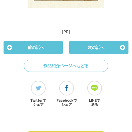
[PR]
前の話へ
次の話へ
作品紹介ページへもどる
Twitterで
Facebookで
LINEで
シェア
シェア
送る