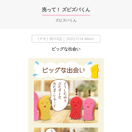
洗って！ ズビズバくん
ズビズバくん
[ P R ] 第115話 │ 2022.11.14 (Mon)
ビッグな出会い