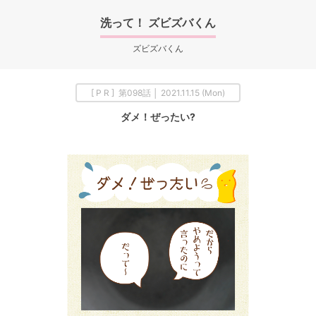
洗って！ ズビズバくん
ズビズバくん
[ P R ] 第098話 │ 2021.11.15 (Mon)
ダメ！ぜったい?