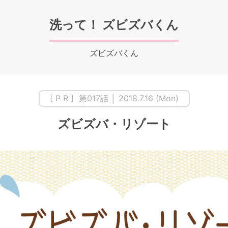
洗って！ ズビズバくん
ズビズバくん
[ P R ] 第017話 │ 2018.7.16 (Mon)
ズビズバ・リゾート