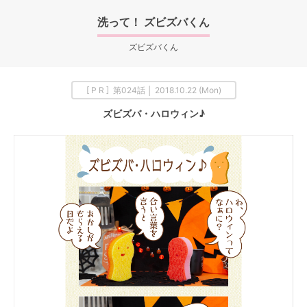
洗って！ ズビズバくん
ズビズバくん
[ P R ] 第024話 │ 2018.10.22 (Mon)
ズビズバ・ハロウィン♪