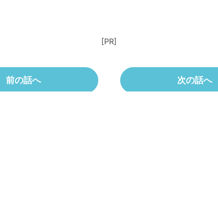
[PR]
前の話へ
次の話へ
作品紹介ページへもどる
Twitterで
Facebookで
シェア
シェア