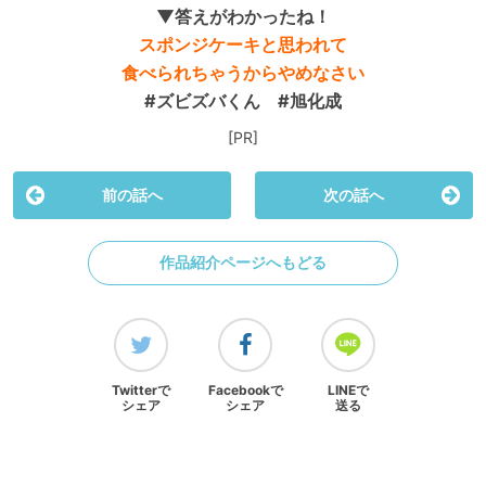
▼答えがわかったね！
スポンジケーキと思われて
食べられちゃうからやめなさい
#ズビズバくん #旭化成
[PR]
前の話へ
次の話へ
作品紹介ページへもどる
Twitterで
Facebookで
LINEで
シェア
シェア
送る