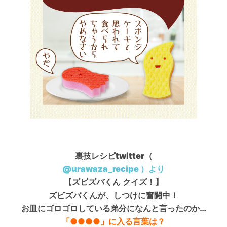
裏技レシピtwitter（
@
urawaza_recipe ）より
【ズビズバくん
クイズ！】
ズビズバくんが、しつけに奮闘中！
お皿にゴロゴロしている弟分になんと言ったのか…
「●●●●」
に入る言葉は？