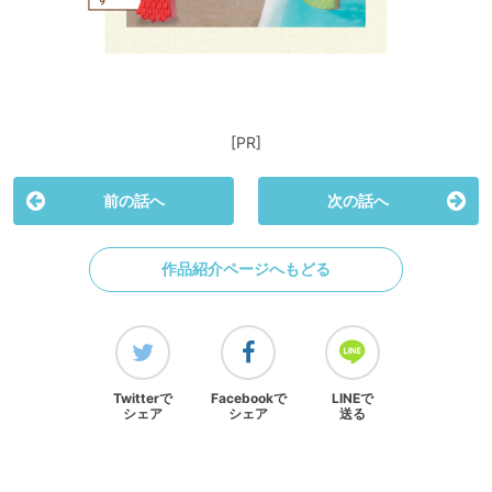
[PR]
前の話へ
次の話へ
作品紹介ページへもどる
Twitterで
Facebookで
LINEで
シェア
シェア
送る