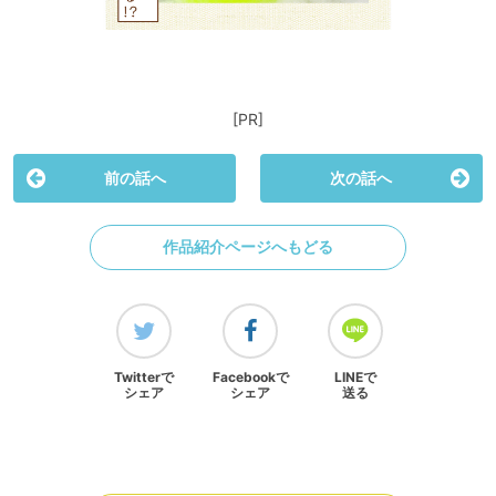
[PR]
前の話へ
次の話へ
作品紹介ページへもどる
Twitterで
Facebookで
LINEで
シェア
シェア
送る