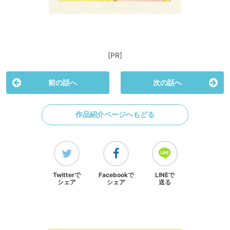
[PR]
前の話へ
次の話へ
作品紹介ページへもどる
Twitterで
Facebookで
LINEで
シェア
シェア
送る