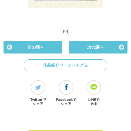
[PR]
前の話へ
次の話へ
作品紹介ページへもどる
Twitterで
Facebookで
LINEで
シェア
シェア
送る