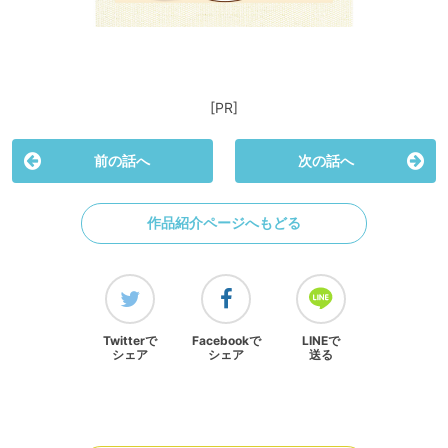
[PR]
前の話へ
次の話へ
作品紹介ページへもどる
Twitterで
Facebookで
LINEで
シェア
シェア
送る