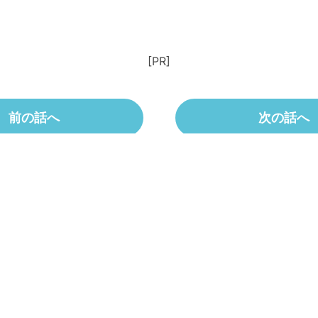
[PR]
前の話へ
次の話へ
作品紹介ページへもどる
Twitterで
Facebookで
シェア
シェア