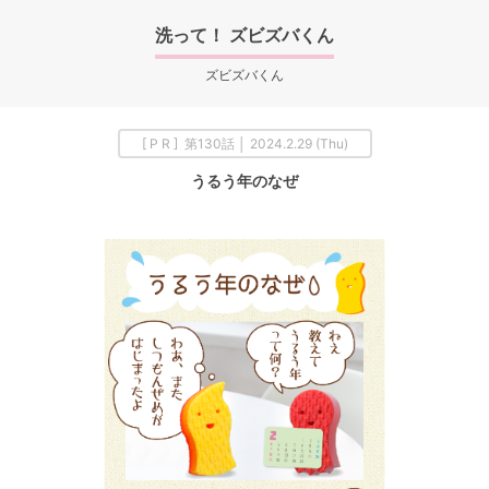
洗って！ ズビズバくん
ズビズバくん
[ P R ] 第130話 │ 2024.2.29 (Thu)
うるう年のなぜ