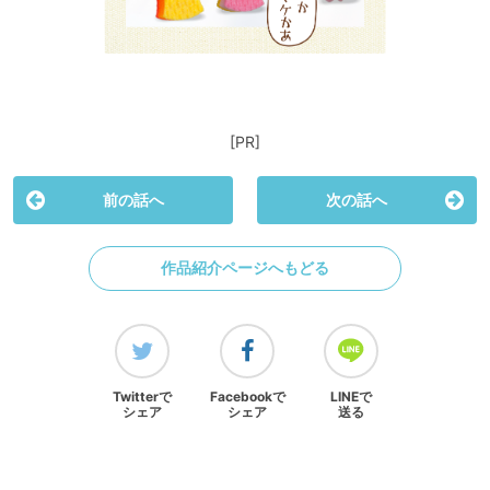
[PR]
前の話へ
次の話へ
作品紹介ページへもどる
Twitterで
Facebookで
LINEで
シェア
シェア
送る