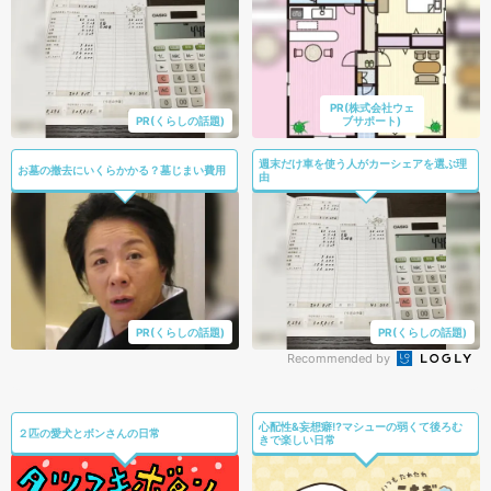
PR(株式会社ウェ
PR(くらしの話題)
ブサポート)
週末だけ車を使う人がカーシェアを選ぶ理
お墓の撤去にいくらかかる？墓じまい費用
由
PR(くらしの話題)
PR(くらしの話題)
Recommended by
心配性&妄想癖⁉マシューの弱くて後ろむ
２匹の愛犬とボンさんの日常
きで楽しい日常