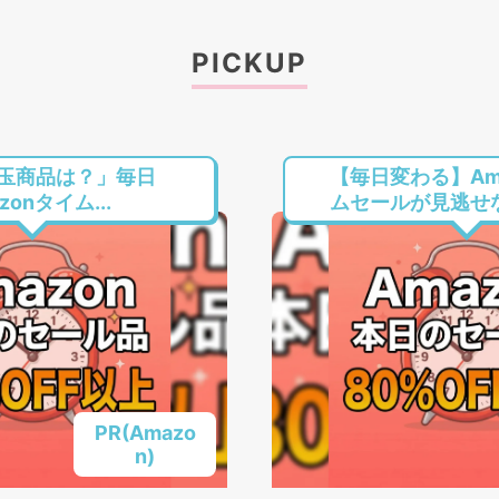
PICKUP
玉商品は？」毎日
【毎日変わる】Am
onタイム...
ムセールが見逃せない
PR(Amazo
n)