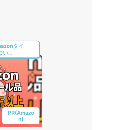
azonタイ
...
PR(Amazo
n)