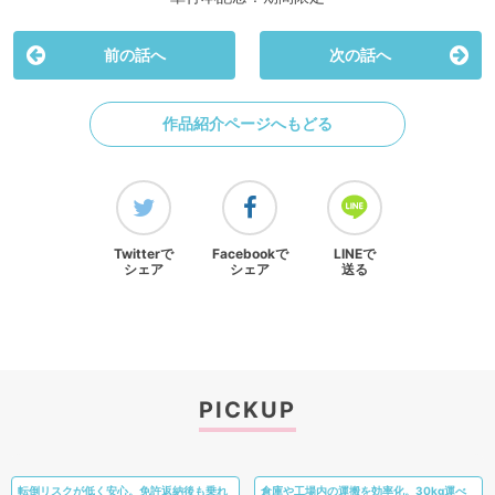
前の話へ
次の話へ
作品紹介ページへもどる
Twitterで
Facebookで
LINEで
シェア
シェア
送る
PICKUP
転倒リスクが低く安心。免許返納後も乗れ
倉庫や工場内の運搬を効率化。30kg運べ