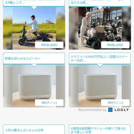
る4輪シニア...
る小さな軽...
PR(BLAZE)
PR(BLAZE)
クラファン5,600万円以上！話題のスピー
部屋を沼らせるスピーカー
カーを試...
PR(デノン)
PR(デノン)
Recommended by
心配性&妄想癖⁉マシューの弱くて後ろむ
２匹の愛犬とボンさんの日常
きで楽しい日常