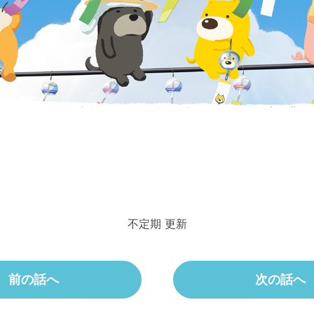
不定期 更新
前の話へ
次の話へ