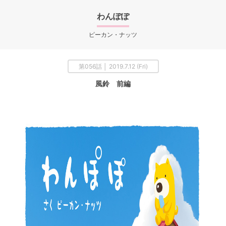
わんぽぽ
ピーカン・ナッツ
第056話 │ 2019.7.12 (Fri)
風鈴 前編