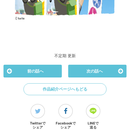
不定期 更新
前の話へ
次の話へ
作品紹介ページへもどる
Twitterで
Facebookで
LINEで
シェア
シェア
送る