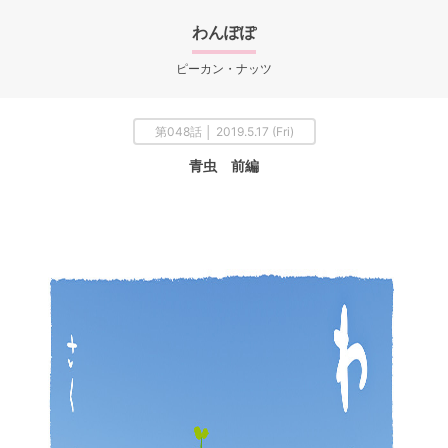
わんぽぽ
ピーカン・ナッツ
第048話 │ 2019.5.17 (Fri)
青虫 前編