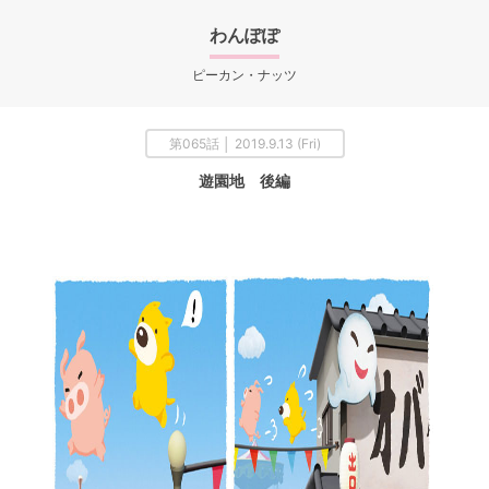
わんぽぽ
ピーカン・ナッツ
第065話 │ 2019.9.13 (Fri)
遊園地 後編