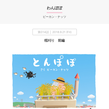
わんぽぽ
ピーカン・ナッツ
第014話 │ 2018.9.21 (Fri)
稲刈り 前編