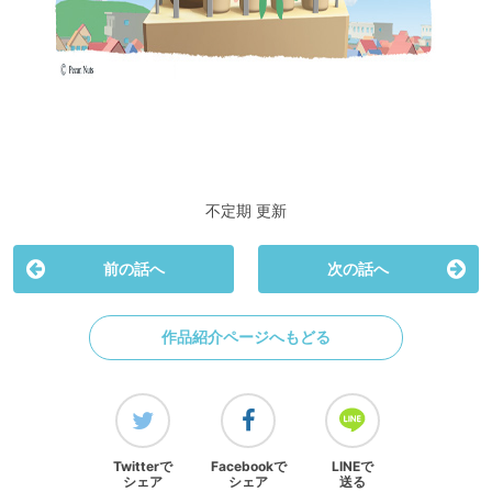
不定期 更新
前の話へ
次の話へ
作品紹介ページへもどる
Twitterで
Facebookで
LINEで
シェア
シェア
送る