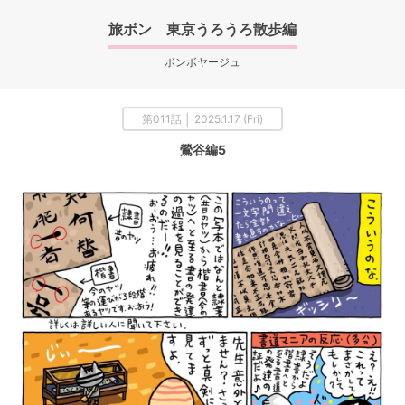
旅ボン 東京うろうろ散歩編
ボンボヤージュ
第011話 │ 2025.1.17 (Fri)
鶯谷編5