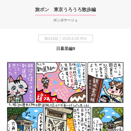
旅ボン 東京うろうろ散歩編
ボンボヤージュ
第024話 │ 2025.5.30 (Fri)
日暮里編9