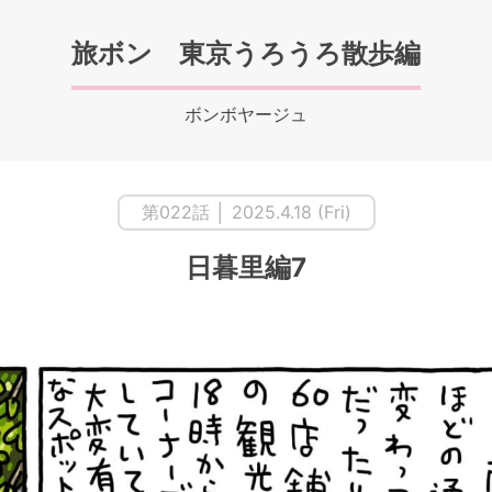
旅ボン 東京うろうろ散歩編
ボンボヤージュ
第022話 │ 2025.4.18 (Fri)
日暮里編7