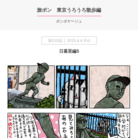
旅ボン 東京うろうろ散歩編
ボンボヤージュ
第020話 │ 2025.4.4 (Fri)
日暮里編5