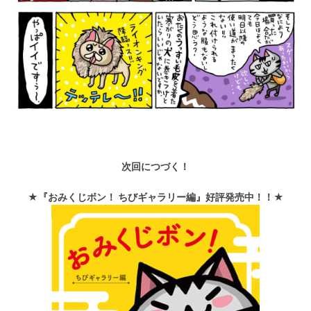
次回につづく！
★『おみくじボン！ ちびギャラリー編』好評発売中！！★