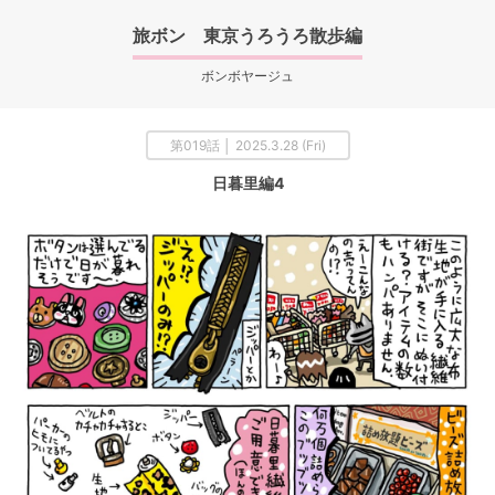
旅ボン 東京うろうろ散歩編
ボンボヤージュ
第019話 │ 2025.3.28 (Fri)
日暮里編4