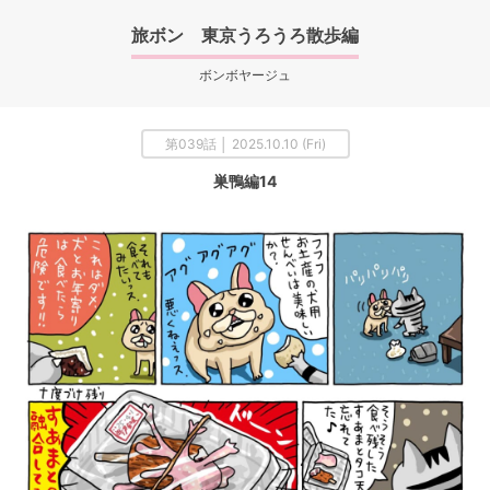
旅ボン 東京うろうろ散歩編
ボンボヤージュ
第039話 │ 2025.10.10 (Fri)
巣鴨編14