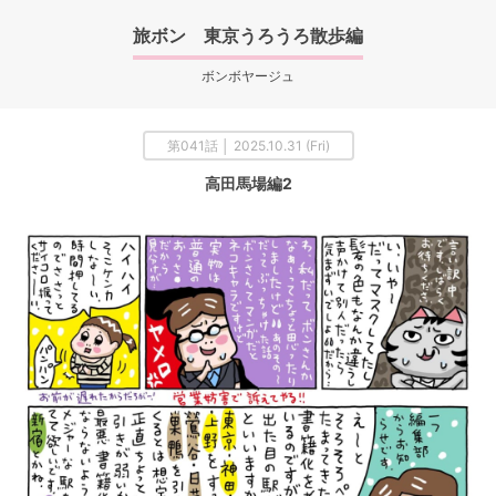
旅ボン 東京うろうろ散歩編
ボンボヤージュ
第041話 │ 2025.10.31 (Fri)
高田馬場編2