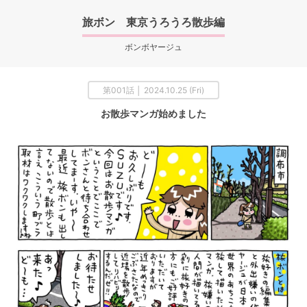
旅ボン 東京うろうろ散歩編
ボンボヤージュ
第001話 │ 2024.10.25 (Fri)
お散歩マンガ始めました