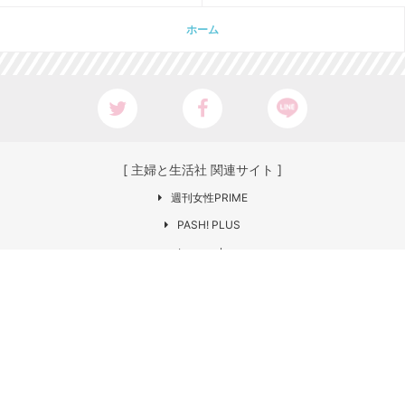
ホーム
[ 主婦と生活社 関連サイト ]
週刊女性PRIME
PASH! PLUS
ar web
CHANTO
日本×アウトドア【cazual】
Web LEON
お問い合わせ