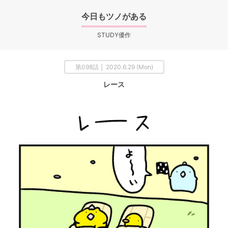
今日もツノがある
STUDY優作
第098話 │ 2020.6.29 (Mon)
レース