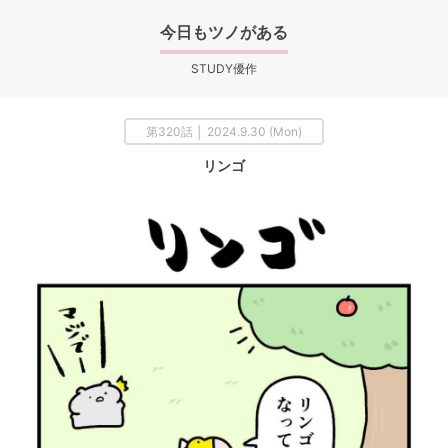
今日もツノがある
STUDY優作
第320話 │ 2024.9.30 (Mon)
リンゴ