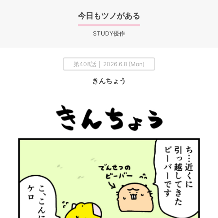
今日もツノがある
STUDY優作
第408話 │ 2026.6.8 (Mon)
きんちょう