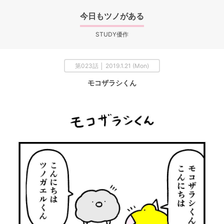
今日もツノがある
STUDY優作
第023話 │ 2019.1.21 (Mon)
モコザラシくん