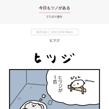
今日もツノがある
STUDY優作
第253話 │ 2023.6.19 (Mon)
ヒツジ