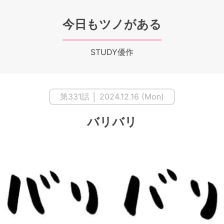
今日もツノがある
STUDY優作
第331話 │ 2024.12.16 (Mon)
バリバリ